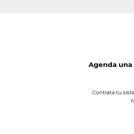
Agenda una v
Contrata tu sis
t