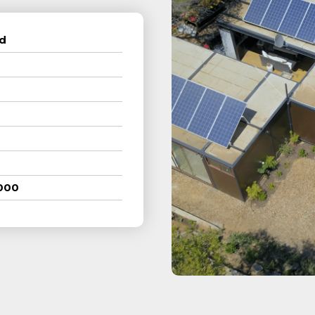
id
000