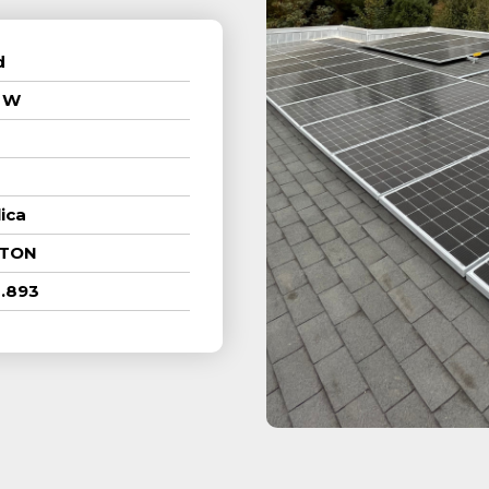
d
 W
ica
 TON
3.893