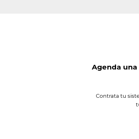
Agenda una v
Contrata tu sis
t